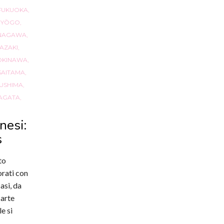
FUKUOKA
,
HYŌGO
,
NAGAWA
,
YAZAKI
,
OKINAWA
,
SAITAMA
,
USHIMA
,
AGATA
,
nesi:
s
to
orati con
asi, da
 arte
e si