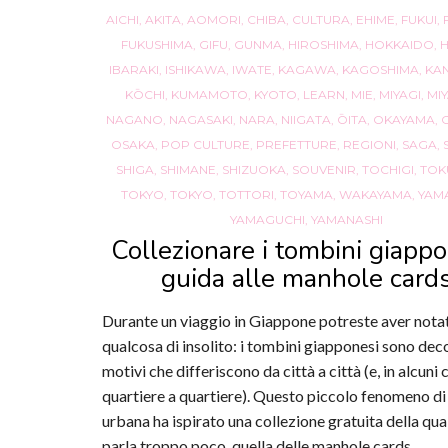
AICHI
,
AKITA
,
AOMORI
,
CHIBA
,
CULTURA
,
EHIME
,
FUKUI
,
FUKUSHIMA
,
GIFU
,
GUNMA
,
HIROSHIMA
,
HOKKAIDO
,
IBARAKI
,
ISHIKAWA
,
IWATE
,
KAGAWA
,
KAGOSHIMA
,
KA
KŌCHI
,
KUMAMOTO
,
KYOTO
,
LEARN
,
MIE
,
MIYAGI
,
MI
NAGANO
,
NAGASAKI
,
NARA
,
NIIGATA
,
ŌITA
,
OKAYAMA
,
OSAKA
,
POP CULTURE
,
PREFETTURE
,
REGIONI
,
SAGA
,
SHIGA
,
SHIMANE
,
SHIZUOKA
,
SOUVENIR
,
TOCHIGI
,
TOK
TOKYO
,
TOKYO
,
TOTTORI
,
TOYAMA
,
WAKAYAMA
,
YAM
YAMAGUCHI
,
YAMANASHI
Collezionare i tombini giappo
guida alle manhole card
Durante un viaggio in Giappone potreste aver nota
qualcosa di insolito: i tombini giapponesi sono dec
motivi che differiscono da città a città (e, in alcuni c
quartiere a quartiere). Questo piccolo fenomeno di
urbana ha ispirato una collezione gratuita della qual
parla troppo poco, quella delle manhole cards.