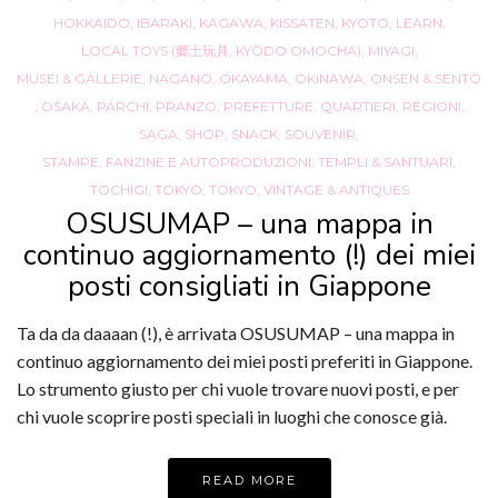
HOKKAIDO
,
IBARAKI
,
KAGAWA
,
KISSATEN
,
KYOTO
,
LEARN
,
LOCAL TOYS (郷土玩具, KYŌDO OMOCHA)
,
MIYAGI
,
MUSEI & GALLERIE
,
NAGANO
,
OKAYAMA
,
OKINAWA
,
ONSEN & SENTŌ
,
OSAKA
,
PARCHI
,
PRANZO
,
PREFETTURE
,
QUARTIERI
,
REGIONI
,
SAGA
,
SHOP
,
SNACK
,
SOUVENIR
,
STAMPE, FANZINE E AUTOPRODUZIONI
,
TEMPLI & SANTUARI
,
TOCHIGI
,
TOKYO
,
TOKYO
,
VINTAGE & ANTIQUES
OSUSUMAP – una mappa in
continuo aggiornamento (!) dei miei
posti consigliati in Giappone
Ta da da daaaan (!), è arrivata OSUSUMAP – una mappa in
continuo aggiornamento dei miei posti preferiti in Giappone.
Lo strumento giusto per chi vuole trovare nuovi posti, e per
chi vuole scoprire posti speciali in luoghi che conosce già.
READ MORE