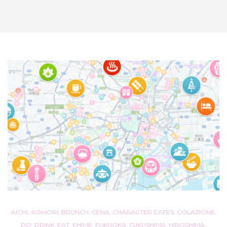
AICHI
,
AOMORI
,
BRUNCH
,
CENA
,
CHARACTER CAFES
,
COLAZIONE
,
DO
,
DRINK
,
EAT
,
EHIME
,
FUKUOKA
,
FUKUSHIMA
,
HIROSHIMA
,