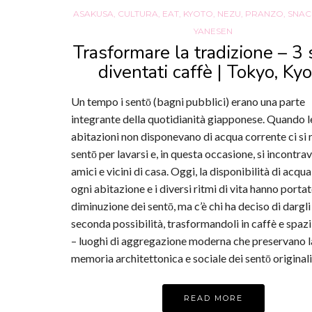
ASAKUSA
,
CULTURA
,
EAT
,
KYOTO
,
NEZU
,
PRANZO
,
SNAC
YANESEN
Trasformare la tradizione – 3
diventati caffè | Tokyo, Ky
Un tempo i sentō (bagni pubblici) erano una parte
integrante della quotidianità giapponese. Quando l
abitazioni non disponevano di acqua corrente ci si 
sentō per lavarsi e, in questa occasione, si incontra
amici e vicini di casa. Oggi, la disponibilità di acqua
ogni abitazione e i diversi ritmi di vita hanno porta
diminuzione dei sentō, ma c’è chi ha deciso di dargli
seconda possibilità, trasformandoli in caffè e spazi 
– luoghi di aggregazione moderna che preservano l
memoria architettonica e sociale dei sentō originali
READ MORE