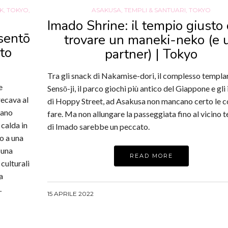
K
,
TOKYO
,
ASAKUSA
,
TEMPLI & SANTUARI
,
TOKYO
Imado Shrine: il tempio giusto
 sentō
trovare un maneki-neko (e 
oto
partner) | Tokyo
Tra gli snack di Nakamise-dori, il complesso templar
e
Sensō-ji, il parco giochi più antico del Giappone e gli
recava al
di Hoppy Street, ad Asakusa non mancano certo le c
vano
fare. Ma non allungare la passeggiata fino al vicino 
 calda in
di Imado sarebbe un peccato.
to a una
 una
READ MORE
culturali
a
.
15 APRILE 2022