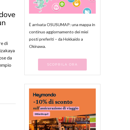
 dove
un
È arrivata OSUSUMAP: una mappa in
continuo aggiornamento dei miei
posti preferiti – da Hokkaido a
e di
Okinawa.
 izakaya
ose da
tempio
SCOPRILA ORA