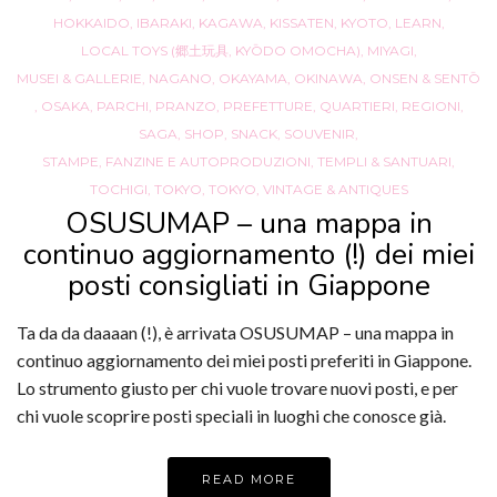
HOKKAIDO
,
IBARAKI
,
KAGAWA
,
KISSATEN
,
KYOTO
,
LEARN
,
LOCAL TOYS (郷土玩具, KYŌDO OMOCHA)
,
MIYAGI
,
MUSEI & GALLERIE
,
NAGANO
,
OKAYAMA
,
OKINAWA
,
ONSEN & SENTŌ
,
OSAKA
,
PARCHI
,
PRANZO
,
PREFETTURE
,
QUARTIERI
,
REGIONI
,
SAGA
,
SHOP
,
SNACK
,
SOUVENIR
,
STAMPE, FANZINE E AUTOPRODUZIONI
,
TEMPLI & SANTUARI
,
TOCHIGI
,
TOKYO
,
TOKYO
,
VINTAGE & ANTIQUES
OSUSUMAP – una mappa in
continuo aggiornamento (!) dei miei
posti consigliati in Giappone
Ta da da daaaan (!), è arrivata OSUSUMAP – una mappa in
continuo aggiornamento dei miei posti preferiti in Giappone.
Lo strumento giusto per chi vuole trovare nuovi posti, e per
chi vuole scoprire posti speciali in luoghi che conosce già.
READ MORE