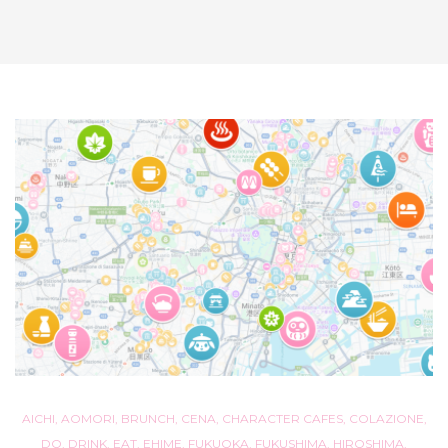
AICHI
,
AOMORI
,
BRUNCH
,
CENA
,
CHARACTER CAFES
,
COLAZIONE
,
DO
,
DRINK
,
EAT
,
EHIME
,
FUKUOKA
,
FUKUSHIMA
,
HIROSHIMA
,