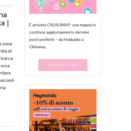
ANESEN
una
a |
È arrivata OSUSUMAP: una mappa in
continuo aggiornamento dei miei
posti preferiti – da Hokkaido a
na zona
Okinawa.
ità di
ricerca
e ossa
SCOPRILA ORA
rtiere
 second-
aria