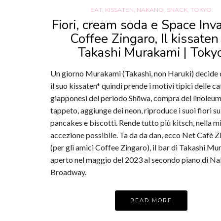
EAT
,
KISSATEN
,
NAKANO
,
SNACK
,
TOKYO
Fiori, cream soda e Space Inv
Coffee Zingaro, Il kissaten
Takashi Murakami | Toky
Un giorno Murakami (Takashi, non Haruki) decide 
il suo kissaten* quindi prende i motivi tipici delle ca
giapponesi del periodo Shōwa, compra del linoleu
tappeto, aggiunge dei neon, riproduce i suoi fiori su
pancakes e biscotti. Rende tutto più kitsch, nella m
accezione possibile. Ta da da dan, ecco Net Cafè Z
(per gli amici Coffee Zingaro), il bar di Takashi Mu
aperto nel maggio del 2023 al secondo piano di N
Broadway.
READ MORE