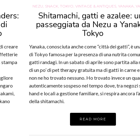
NEZU
,
SNACK
,
TOKYO
,
VINTAGE & ANTIQUES
,
YANAKA
,
Y
aders:
Shitamachi, gatti e azalee: 
 di
passeggiata da Nezu a Yanak
o
Tokyo
di creare
Yanaka, conosciuta anche come “città dei gatti”, è u
ffetterie
di Tokyo famosa per la presenza di una nutrita comun
m stampa
gatti randagi. In un sabato di aprile sono partita alla 
di un po’ di pet therapy gratuita ma di gatti in carne 
igliore
non ne ho trovato nessuno. Ho trovato invece un qua
ingaro
autenticamente sospeso nel tempo dove, tra negozi
rakami,
hand e locali a gestione familiare, si respira ancora l’
akano
della shitamachi.
READ MORE